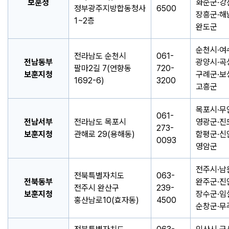
보훈청
화순군·강
정부광주지방합동청사
6500
장흥군·해
1~2층
완도군
순천시·여
전라남도 순천시
061-
전남동부
광양시·곡
팔마2길 7(연향동
720-
보훈지청
구례군·보
1692-6)
3200
고흥군
목포시·무
061-
전남서부
전라남도 목포시
영광군·진
273-
보훈지청
관해로 29(용해동)
함평군·신
0093
영암군
전주시·남
전북특별자치도
063-
전북동부
완주군·진
전주시 완산구
239-
보훈지청
장수군·임
홍산남로10(효자동)
4500
순창군·무