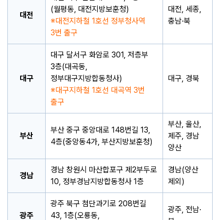
(월평동, 대전지방보훈청)
대전, 세종,
대전
대전지하철 1호선 정부청사역
충남·북
3번 출구
대구 달서구 화암로 301, 저층부
3층(대곡동,
대구
정부대구지방합동청사)
대구, 경북
대구지하철 1호선 대곡역 3번
출구
부산, 울산,
부산 중구 중앙대로 148번길 13,
부산
제주, 경남
4층(중앙동4가, 부산지방보훈청)
양산
경남 창원시 마산합포구 제2부두로
경남(양산
경남
10, 정부경남지방합동청사 1층
제외)
광주 북구 첨단과기로 208번길
광주, 전남·
광주
43, 1층(오룡동,