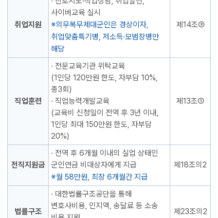
· 진로지도·직업상담, 취업알선,
사이버교육 실시
취업지원
의무복무제대군인은 경상이자,
제14조③
취업맞춤특기병, 저소득·모범장병만
해당
· 전문교육기관 위탁교육
(1인당 120만원 한도, 자부담 10%,
총3회)
직업훈련
· 직업능력개발교육
제13조①
(교육비 신청일이 전역 후 3년 이내,
1인당 최대 150만원 한도, 자부담
20%)
· 전역 후 6개월 이내의 실업 상태인
전직지원금
군인연금 비대상자에게 지급
제18조의2
월 58만원, 최장 6개월간 지급
· 대한법률구조공단을 통해
변호사비용, 인지액, 송달료 등 소송
법률구조
제23조의2
비용 지원