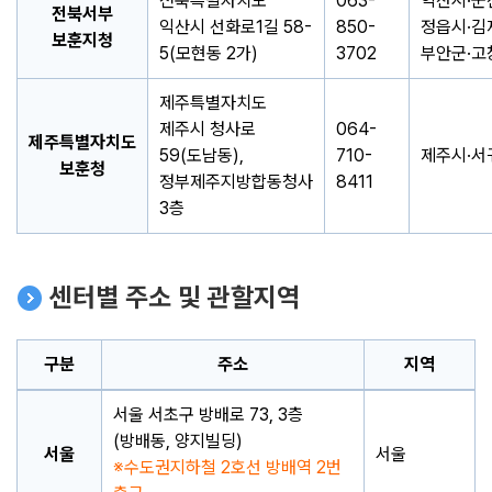
전북특별자치도
063-
익산시·군
전북서부
익산시 선화로1길 58-
850-
정읍시·김
보훈지청
5(모현동 2가)
3702
부안군·고
제주특별자치도
제주시 청사로
064-
제주특별자치도
59(도남동),
710-
제주시·서
보훈청
정부제주지방합동청사
8411
3층
센터별 주소 및 관할지역
구분
주소
지역
서울 서초구 방배로 73, 3층
(방배동, 양지빌딩)
서울
서울
수도권지하철 2호선 방배역 2번