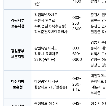
4100
광명시·김
1층)
강원특별자치도
춘천시·원
033-
강원서부
춘천시 후석로
화천군·양
258-
보훈지청
440번길 64(후평동),
홍천군·인
3609
정부춘천지방합동청사
철원군·횡
강릉시·속
강원특별자치도
033-
동해시·태
강원동부
강릉시 동해대로
610-
삼척시·고
보훈지청
3310(죽헌동)
0606
양양군·정
평창군·영
대전광역시
042-
대전지방
대전광역시 서구
충청남도 
280-
보훈청
한밭대로 713(월평동)
·계룡시·금
1114
부여군
충청북도 청주시
043-
청주시·진