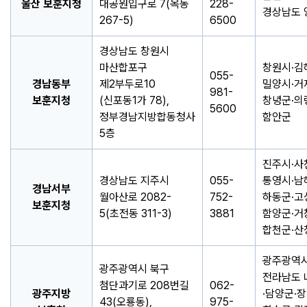
울산 보훈지청
대공원입구로 7(옥동
228-
경상남도 
267-5)
6500
경상남도 창원시
마산합포구
창원시·김
055-
경남동부
제2부두로10
밀양시·거
981-
보훈지청
(신포동1가 78),
창녕군·의
5600
정부경남지방합동청사
함안군
5층
진주시·사
경상남도 지주시
055-
통영시·남
경남서부
월아산로 2082-
752-
하동군·고
보훈지청
5(초전동 311-3)
3881
함양군·거
합천군·산
광주광역시
광주광역시 북구
전라남도 
첨단과기로 208번길
062-
광주지방
·담양군·장
43(오룡동),
975-