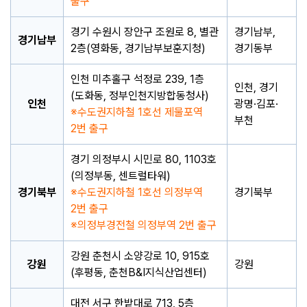
출구
경기 수원시 장안구 조원로 8, 별관
경기남부,
경기남부
2층(영화동, 경기남부보훈지청)
경기동부
인천 미추홀구 석정로 239, 1층
인천, 경기
(도화동, 정부인천지방합동청사)
인천
광명·김포·
수도권지하철 1호선 제물포역
부천
2번 출구
경기 의정부시 시민로 80, 1103호
(의정부동, 센트럴타워)
경기북부
수도권지하철 1호선 의정부역
경기북부
2번 출구
의정부경전철 의정부역 2번 출구
강원 춘천시 소양강로 10, 915호
강원
강원
(후평동, 춘천B&I지식산업센터)
대전 서구 한밭대로 713, 5층