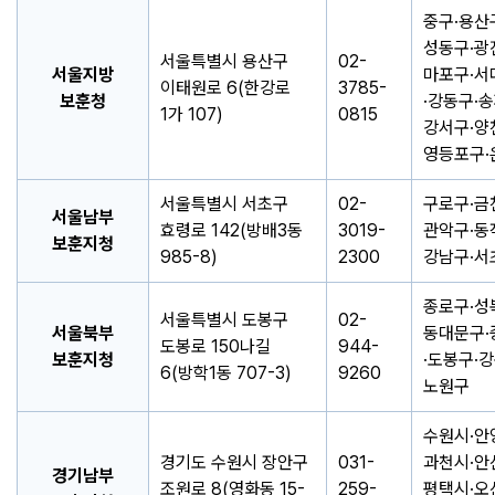
중구·용산
성동구·광
서울특별시 용산구
02-
서울지방
마포구·서
이태원로 6(한강로
3785-
보훈청
·강동구·송
1가 107)
0815
강서구·양
영등포구·
서울특별시 서초구
02-
구로구·금
서울남부
효령로 142(방배3동
3019-
관악구·동
보훈지청
985-8)
2300
강남구·서
종로구·성
서울특별시 도봉구
02-
서울북부
동대문구·
도봉로 150나길
944-
보훈지청
·도봉구·강
6(방학1동 707-3)
9260
노원구
수원시·안
경기도 수원시 장안구
031-
과천시·안
경기남부
조원로 8(영화동 15-
259-
평택시·오