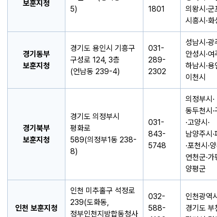
보훈지청
5)
1801
의왕시·군
시흥시·화
성남시·광
경기도 용인시 기흥구
031-
경기동부
안성시·여
구성로 124, 3층
289-
보훈지청
하남시·용
(언남동 239-4)
2302
이천시
의정부시·
동두천시·
경기도 의정부시
031-
·고양시·
경기북부
평화로
843-
남양주시·
보훈지청
589(의정부1동 238-
5748
·포천시·양
8)
연천군·가
양평군
인천 미추홀구 석정로
032-
인천광역시
239(도화동,
인천 보훈지청
588-
경기도 부
정부인천지방합동청사