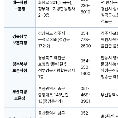
대구지방
화암로 301(대곡동),
·김천시·구
230-
보훈청
정부대구지방합동청사
경산시·성
6010
2~3층
칠곡군·고
청도군
경상북도 경주시
054-
경주시·포
경북남부
금성로 355(성건동
778-
영천시·영
보훈지청
172-2)
2600
울진군·울
경상북도 예천군
안동시·영
054-
경북북부
호명읍 행복1길 5
문경시·봉
650-
보훈지청
정부경북지방합동청사
의성군·영
1400
1층
청송군·예
부산광역시 중구
051-
부산지방
중앙대로 148번길
469-
부산광역
보훈청
13(중앙동4가)
8991
울산광역시 남구
052-
울산광역시