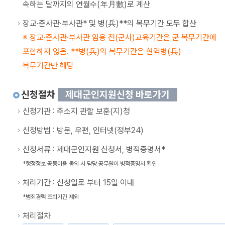
속하는 달까지의 연월수(年月數)로 계산
장교·준사관·부사관* 및 병(兵)**의 복무기간 모두 합산
장교·준사관·부사관 임용 전(군사)교육기간은 군 복무기간에
포함하지 않음. **병(兵)의 복무기간은 현역병(兵)
복무기간만 해당
신청절차
제대군인지원신청 바로가기
신청기관 : 주소지 관할 보훈(지)청
신청방법 : 방문, 우편, 인터넷(정부24)
신청서류 : 제대군인지원 신청서, 병적증명서*
*행정정보 공동이용 동의 시 담당 공무원이 병적증명서 확인
처리기간 : 신청일로 부터 15일 이내
*범죄경력 조회기간 제외
처리절차