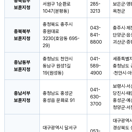
충북남부
서원구 1순환로
285-
보은군·영
보훈지청
1047(분평동)
3213
옥천군
충청북도 충주시
043-
충주시·제
충북북부
중원대로
841-
단양군·음
보훈지청
3230(호암동 695-
8800
괴산군·증
29)
충청남도 천안시
041-
세종특별자
충남동부
동남구 원성1길
589-
충청남도 
보훈지청
19(원성동)
4900
·천안시·
보령시·서
041-
충남서부
충청남도 홍성군
당진시·태
630-
보훈지청
홍성읍 문화로 91
홍성군·예
3700
청양군·서
대구광역시
대구광역시 달서구
경상북도 
053-